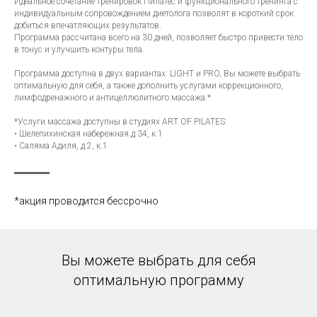
Идеальное сочетание тренировок Пилатес и функционального тренинга с
индивидуальным сопровождением диетолога позволят в короткий срок
добиться впечатляющих результатов.
Программа рассчитана всего на 30 дней, позволяет быстро привести тело
в тонус и улучшить контуры тела.
Программа доступна в двух вариантах: LIGHT и PRO, Вы можете выбрать
оптимальную для себя, а также дополнить услугами коррекционного,
лимфодренажного и антицеллюлитного массажа.*
⠀
*Услуги массажа доступны в студиях ART OF PILATES:
• Шелепихинская набережная д.34, к.1
• Саляма Адиля, д.2, к.1
*акция проводится бессрочно
Вы можете выбрать для себя
оптимальную программу