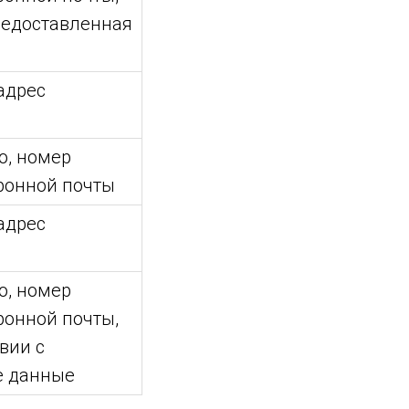
редоставленная
адрес
о, номер
тронной почты
адрес
о, номер
ронной почты,
вии с
е данные