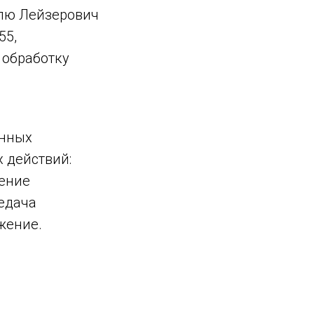
лю Лейзерович
55,
а обработку
анных
 действий:
нение
редача
жение.