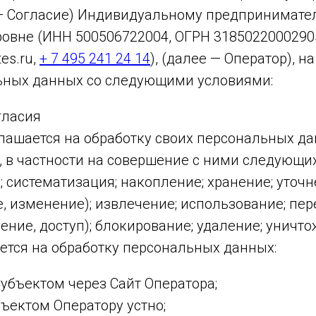
— Согласие) Индивидуальному предпринимате
овне (ИНН 500506722004, ОГРН 3185022000290
tes.ru,
+ 7 495 241 24 14
), (далее — Оператор), н
ьных данных со следующими условиями:
гласия
лашается на обработку своих персональных д
 в частности на совершение с ними следующих
ь; систематизация; накопление; хранение; уточ
, изменение); извлечение; использование; пе
ение, доступ); блокирование; удаление; уничто
ется на обработку персональных данных:
убъектом через Сайт Оператора;
ъектом Оператору устно;