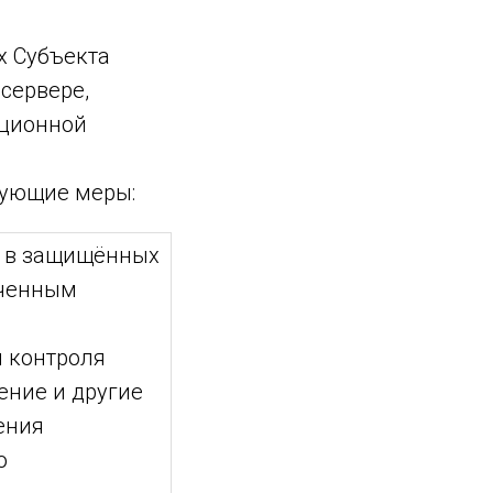
х Субъекта
сервере,
ационной
дующие меры:
 в защищённых
иченным
 контроля
ение и другие
ения
о