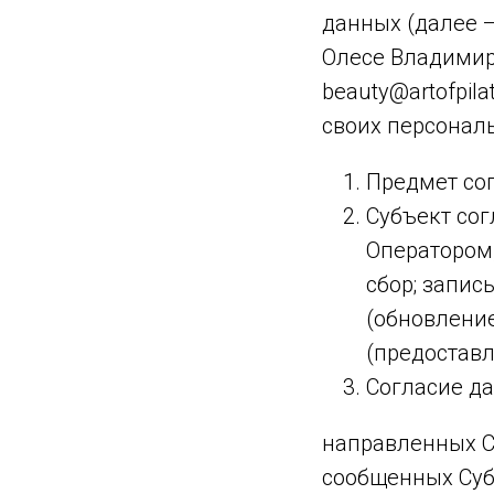
данных (далее 
Олесе Владимир
beauty@artofpila
своих персонал
Предмет со
Субъект сог
Оператором,
сбор; запис
(обновление
(предоставл
Согласие да
направленных С
сообщенных Суб