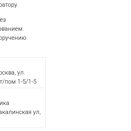
ратору.
ез
ованием.
поручению
осква, ул.
эт/пом 1-5/1-5
лика
Бакалинская ул,