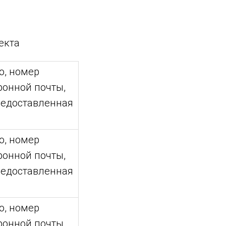
екта
о, номер
ронной почты,
редоставленная
о, номер
ронной почты,
редоставленная
о, номер
ронной почты,