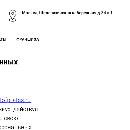
Москва, Шелепихинская набережная д.34 к.1
КТЫ
ФРАНШИЗА
анных
tofpilates.ru
вку», действуя
ая свою
ерсональных