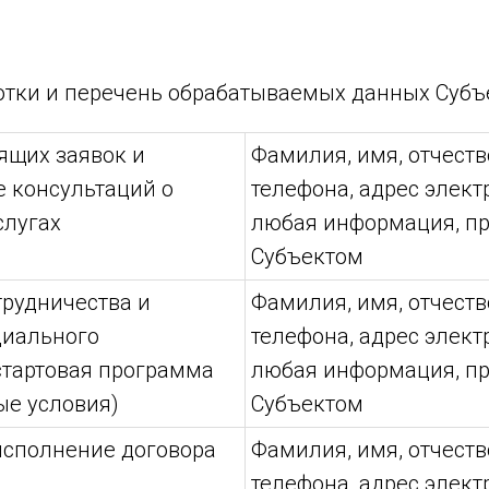
отки и перечень обрабатываемых данных Субъ
ящих заявок и
Фамилия, имя, отчеств
 консультаций о
телефона, адрес элект
слугах
любая информация, п
Субъектом
рудничества и
Фамилия, имя, отчеств
циального
телефона, адрес элект
стартовая программа
любая информация, п
ые условия)
Субъектом
исполнение договора
Фамилия, имя, отчеств
телефона, адрес элект