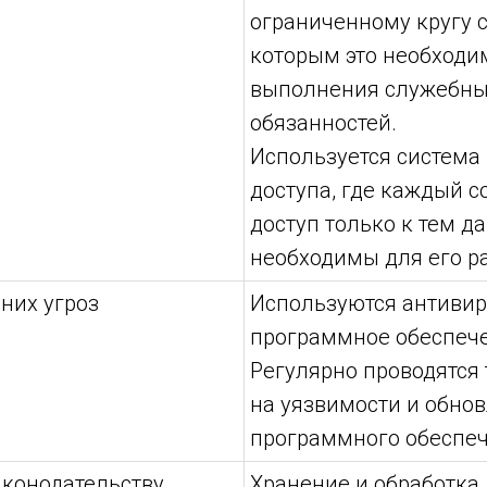
ограниченному кругу с
которым это необходи
выполнения служебн
обязанностей.
Используется система
доступа, где каждый с
доступ только к тем д
необходимы для его р
них угроз
Используются антивир
программное обеспеч
Регулярно проводятся
на уязвимости и обно
программного обеспеч
аконодательству
Хранение и обработка