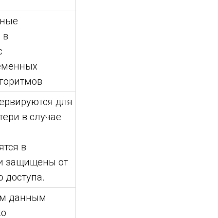
нные
 в
с
еменных
горитмов
ервируются для
тери в случае
ятся в
и защищены от
 доступа.
ым данным
ко