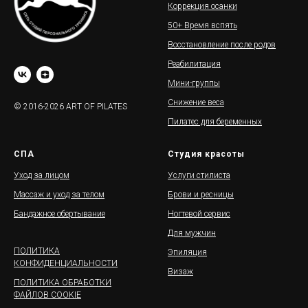
Коррекция осанки
50+ Время вспять
Восстановление после родов
Реабилитация
Мини-группы
Снижение веса
© 2016-2026 ART OF PILATES
Пилатес для беременных
СПА
Студия красоты
Уход за лицом
Услуги стилиста
Массаж и уход за телом
Брови и ресницы
Бандажное обертывание
Ногтевой сервис
Для мужчин
ПОЛИТИКА
Эпиляция
КОНФИДЕНЦИАЛЬНОСТИ
Визаж
ПОЛИТИКА ОБРАБОТКИ
ФАЙЛОВ COOKIE