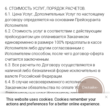
6. СТОИМОСТЬ УСЛУГ, ПОРЯДОК РАСЧЕТОВ.
6.1. Цена Услуг, Дополнительных Услуг по настоящему
договору определяется на основании Прейскуранта
Исполнителя.
6.2. Стоимость услуг в соответствии с действующим
прейскурантом цен оплачивается Заказчиком
единовременно в размере 100% предоплаты в кассе
Исполнителя либо другим согласованным с
Исполнителем способом, после чего договор-оферта
считается заключенным.
6.3. Все расчеты по Договору осуществляются в
наличной либо безналичной форме исключительно в
валюте Российский Федерации.
6.4. В случае несвоевременного исполнения
Заказчиком обязательства по оплате Услуг,
Онлайн-
Дополнительных услуг Исполнитель вправе
запись
приостановить оказание таких Услуг.
This website uses cookies. Cookies remember your
actions and preferences for a better online experience.
6.5. Датой оплаты считается дата внесения денежных