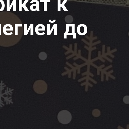
икат к
легией до