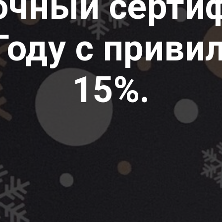
очный сертиф
оду с приви
15%.