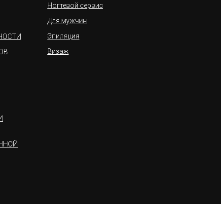
Ногтевой сервис
Для мужчин
Эпиляция
НОСТИ
Визаж
ОВ
И
ННОЙ