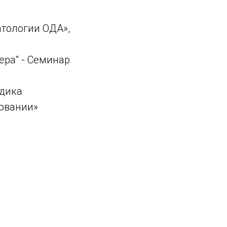
атологии ОДА»,
ра” - Семинар
одика
овании»