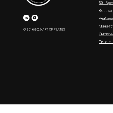
50+ Вре
Восстан
Реабили
Мини-гр
© 2016-2026 ART OF PILATES
Снижени
Пилатес