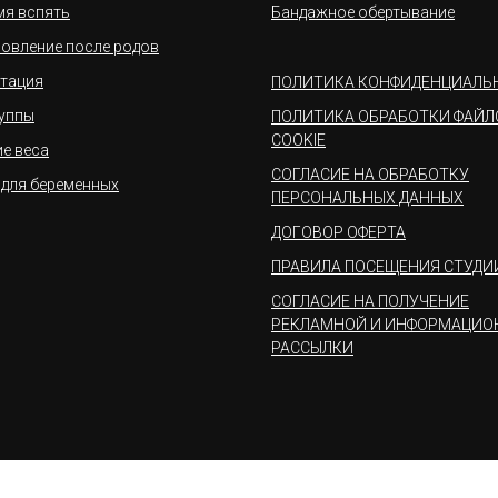
мя вспять
Бандажное обертывание
овление после родов
тация
ПОЛИТИКА КОНФИДЕНЦИАЛЬ
уппы
ПОЛИТИКА ОБРАБОТКИ ФАЙЛ
COOKIE
е веса
СОГЛАСИЕ НА ОБРАБОТКУ
 для беременных
ПЕРСОНАЛЬНЫХ ДАННЫХ
ДОГОВОР ОФЕРТА
ПРАВИЛА ПОСЕЩЕНИЯ СТУДИ
СОГЛАСИЕ НА ПОЛУЧЕНИЕ
РЕКЛАМНОЙ И ИНФОРМАЦИО
РАССЫЛКИ