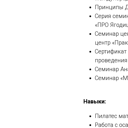
Принципы Дв
Серия семин
«ПРО Ягодиц
Семинар це
центр «Практ
Сертификат 
проведения
Семинар Ан
Семинар «М
Навыки:
Пилатес мат
Работа с ос