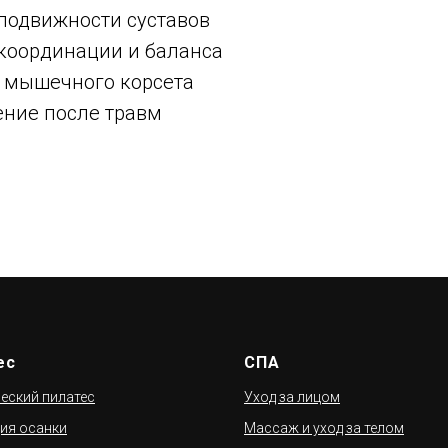
подвижности суставов
координации и баланса
 мышечного корсета
ение после травм
ес
СПА
еский пилатес
Уход за лицом
ия осанки
Массаж и уход за телом