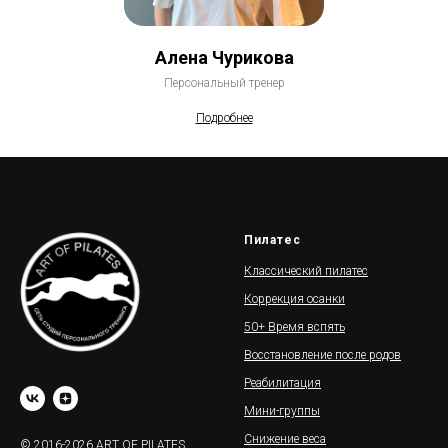
Алена Чурикова
Персональный тренер
Подробнее
Пилатес
Классический пилатес
Коррекция осанки
50+ Время вспять
Восстановление после родов
Реабилитация
Мини-группы
Снижение веса
© 2016-2026 ART OF PILATES