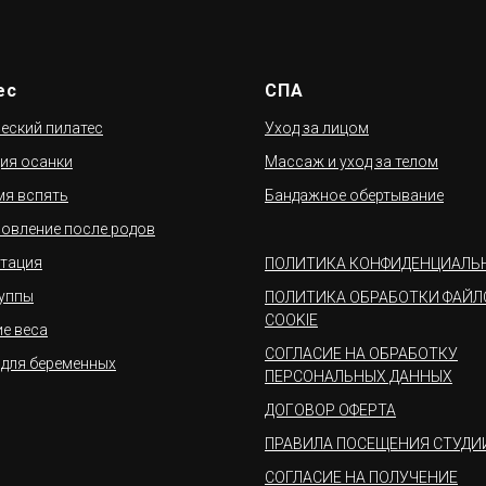
ес
СПА
еский пилатес
Уход за лицом
ия осанки
Массаж и уход за телом
мя вспять
Бандажное обертывание
овление после родов
тация
ПОЛИТИКА КОНФИДЕНЦИАЛЬ
уппы
ПОЛИТИКА ОБРАБОТКИ ФАЙЛ
COOKIE
е веса
СОГЛАСИЕ НА ОБРАБОТКУ
 для беременных
ПЕРСОНАЛЬНЫХ ДАННЫХ
ДОГОВОР ОФЕРТА
ПРАВИЛА ПОСЕЩЕНИЯ СТУДИ
СОГЛАСИЕ НА ПОЛУЧЕНИЕ