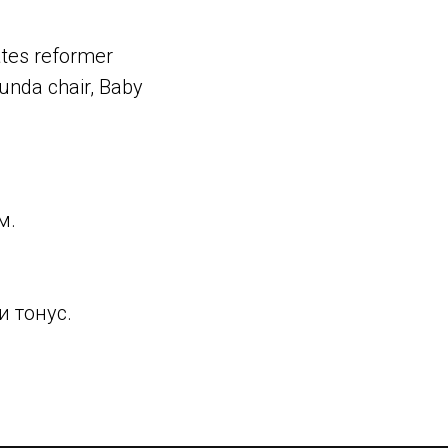
lates reformer
Wunda chair, Baby
м.
и тонус.