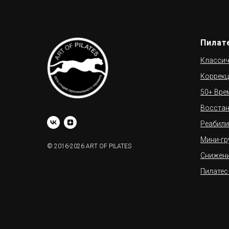
Пилат
Классич
Коррекц
50+ Вре
Восстан
Реабили
Мини-гр
© 2016-2026 ART OF PILATES
Снижени
Пилатес