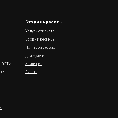
Студия красоты
Услуги стилиста
Брови и ресницы
Ногтевой сервис
Для мужчин
Эпиляция
НОСТИ
Визаж
ОВ
И