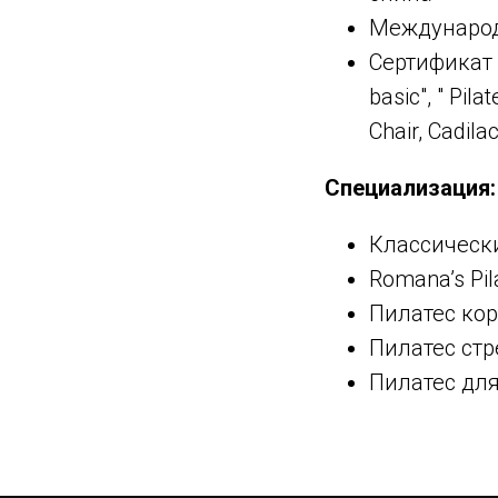
Международ
Сертификат "P
basic", " Pil
Chair, Cadila
Специализация:
Классически
Romana’s Pi
Пилатес кор
Пилатес стр
Пилатес для